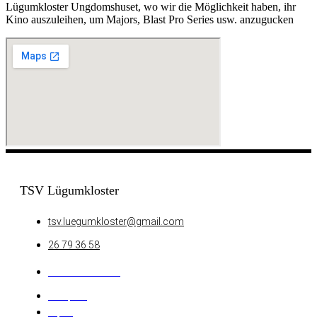
Lügumkloster Ungdomshuset, wo wir die Möglichkeit haben, ihr
Kino auszuleihen, um Majors, Blast Pro Series usw. anzugucken
TSV Lügumkloster
tsv.luegumkloster@gmail.com
26 79 36 58
Cookiedeklaration
Ballspiele
Esport